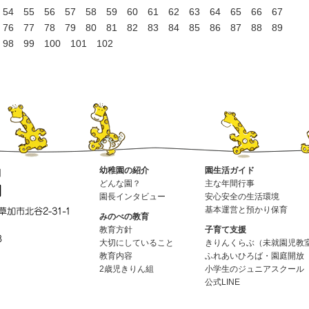
54
55
56
57
58
59
60
61
62
63
64
65
66
67
76
77
78
79
80
81
82
83
84
85
86
87
88
89
98
99
100
101
102
幼稚園の紹介
園生活ガイド
どんな園？
主な年間行事
園長インタビュー
安心安全の生活環境
基本運営と預かり保育
みのべの教育
教育方針
子育て支援
大切にしていること
きりんくらぶ（未就園児教
教育内容
ふれあいひろば・園庭開放
2歳児きりん組
小学生のジュニアスクール
公式LINE