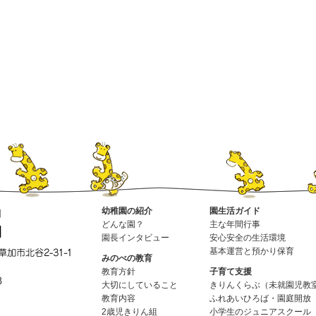
幼稚園の紹介
園生活ガイド
どんな園？
主な年間行事
園長インタビュー
安心安全の生活環境
基本運営と預かり保育
みのべの教育
教育方針
子育て支援
大切にしていること
きりんくらぶ（未就園児教
教育内容
ふれあいひろば・園庭開放
2歳児きりん組
小学生のジュニアスクール