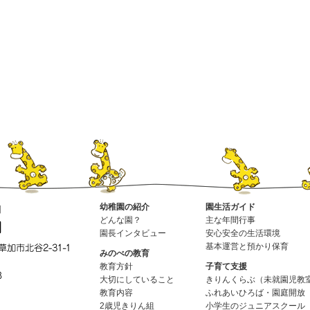
幼稚園の紹介
園生活ガイド
どんな園？
主な年間行事
園長インタビュー
安心安全の生活環境
基本運営と預かり保育
みのべの教育
教育方針
子育て支援
大切にしていること
きりんくらぶ（未就園児教
教育内容
ふれあいひろば・園庭開放
2歳児きりん組
小学生のジュニアスクール