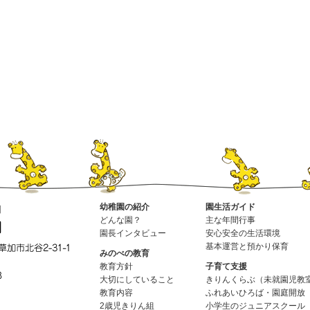
幼稚園の紹介
園生活ガイド
どんな園？
主な年間行事
園長インタビュー
安心安全の生活環境
基本運営と預かり保育
みのべの教育
教育方針
子育て支援
大切にしていること
きりんくらぶ（未就園児教
教育内容
ふれあいひろば・園庭開放
2歳児きりん組
小学生のジュニアスクール